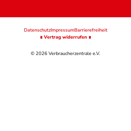
Datenschutz
Impressum
Barrierefreiheit
∎ Vertrag widerrufen ∎
© 2026
Verbraucherzentrale e.V.
@
@