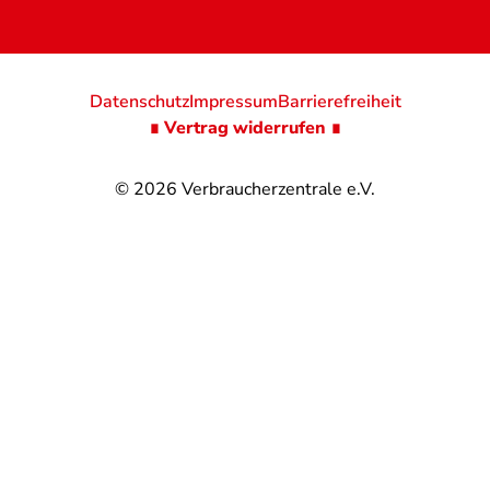
Datenschutz
Impressum
Barrierefreiheit
∎ Vertrag widerrufen ∎
© 2026
Verbraucherzentrale e.V.
@
@