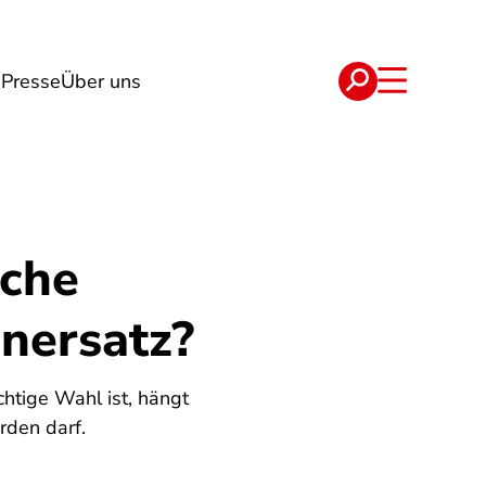
g
Presse
Über uns
e
Verträge
lche
nersatz?
htige Wahl ist, hängt
rden darf.