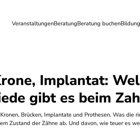
Veranstaltungen
Beratung
Beratung buchen
Bildun
Umwelt
Gesundheit
Energie
Reis
Krone, Implantat: We
iede gibt es beim Zah
Kronen, Brücken, Implantate und Prothesen. Was die ric
em Zustand der Zähne ab. Und davon, wie teuer es we