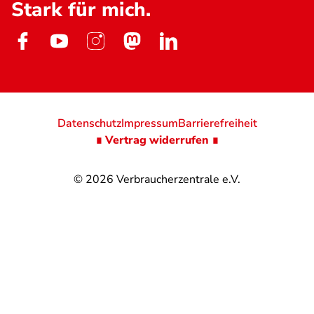
Stark für mich.
Datenschutz
Impressum
Barrierefreiheit
∎ Vertrag widerrufen ∎
© 2026
Verbraucherzentrale e.V.
@
@