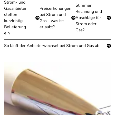
Strom- und
Stimmen
Gasanbieter
Preiserhöhungen
Rechnung und
stellen
bei Strom und
Abschläge für
kurzfristig
Gas – was ist
Strom oder
Belieferung
erlaubt?
Gas?
ein
So läuft der Anbieterwechsel bei Strom und Gas ab