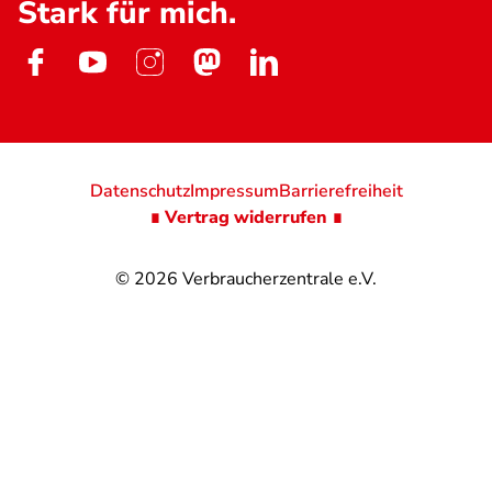
Stark für mich.
Datenschutz
Impressum
Barrierefreiheit
∎ Vertrag widerrufen ∎
© 2026
Verbraucherzentrale e.V.
@
@