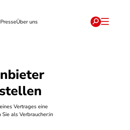
g
Presse
Über uns
e
Verträge
nbieter
stellen
ines Vertrages eine
Sie als Verbraucher:in