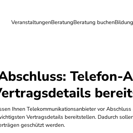
Veranstaltungen
Beratung
Beratung buchen
Bildun
Umwelt
Gesundheit
Energie
Reis
Abschluss: Telefon-A
rtragsdetails bereit
sen Ihnen Telekommunikationsanbieter vor Abschluss e
tigsten Vertragsdetails bereitstellen. Dadurch sollen 
erträgen geschützt werden.