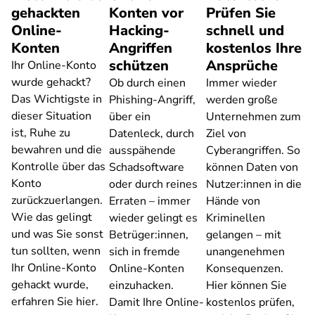
gehackten
Konten vor
Prüfen Sie
Online-
Hacking-
schnell und
Konten
Angriffen
kostenlos Ihre
schützen
Ansprüche
Ihr Online-Konto
wurde gehackt?
Ob durch einen
Immer wieder
Das Wichtigste in
Phishing-Angriff,
werden große
dieser Situation
über ein
Unternehmen zum
ist, Ruhe zu
Datenleck, durch
Ziel von
bewahren und die
ausspähende
Cyberangriffen. So
Kontrolle über das
Schadsoftware
können Daten von
Konto
oder durch reines
Nutzer:innen in die
zurückzuerlangen.
Erraten – immer
Hände von
Wie das gelingt
wieder gelingt es
Kriminellen
und was Sie sonst
Betrüger:innen,
gelangen – mit
tun sollten, wenn
sich in fremde
unangenehmen
Ihr Online-Konto
Online-Konten
Konsequenzen.
gehackt wurde,
einzuhacken.
Hier können Sie
erfahren Sie hier.
Damit Ihre Online-
kostenlos prüfen,