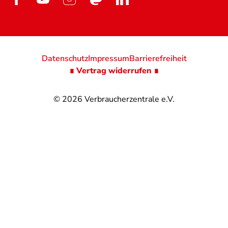
Datenschutz
Impressum
Barrierefreiheit
∎ Vertrag widerrufen ∎
© 2026
Verbraucherzentrale e.V.
@
@