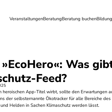
Veranstaltungen
Beratung
Beratung buchen
Bildun
Umwelt
Gesundheit
Energie
Reis
 »EcoHero«: Was gib
schutz-Feed?
025
heroischen App-Titel wirbt, sollte den Erwartungen 
ns der selbsternannte Ökotracker für alle Bereiche des
n und Helden in Sachen Klimaschutz werden lässt.