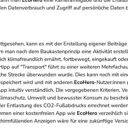
 kann man
EcoHero
eine Kamerafreigabe und die Erlaubni
en Datenverbrauch und Zugriff auf persönliche Daten be
tgesehen, kann es mit der Erstellung eigener Beiträge 
 dem man nach dem Baukastenprinzip eine Aktivität erste
n sich klimafreundlich ernährt, fortbewegt, eingekauft 
ertipp auf "Transport" führt zu einer weiteren Mehrfach
lche Strecke überwunden wurde. Dies kann noch mit ei
espeichert wird und mit anderen
EcoHero
-Nutzer:innen
er App intuitiv verständlich. Die vorgegebenen Kriterie
f Klimaschutz, Umwelt und bewusster Konsum zu besch
er Entlastung des CO2-Fußabdrucks errechnet werden. Kr
hmen einer kostenfreien App wie
EcoHero
verzeihlich s
chirmfüllenden Anzeigen wäre für eine zukünftige Vers