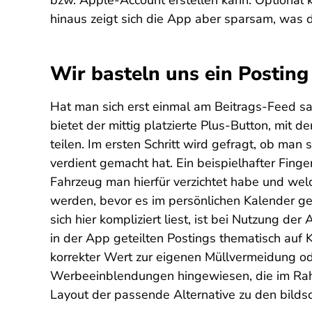
bzw. Apple-Account erstellen kann. Optional
hinaus zeigt sich die App aber sparsam, was d
Wir basteln uns ein Posting
Hat man sich erst einmal am Beitrags-Feed sat
bietet der mittig platzierte Plus-Button, mit
teilen. Im ersten Schritt wird gefragt, ob ma
verdient gemacht hat. Ein beispielhafter Fing
Fahrzeug man hierfür verzichtet habe und we
werden, bevor es im persönlichen Kalender g
sich hier kompliziert liest, ist bei Nutzung d
in der App geteilten Postings thematisch au
korrekter Wert zur eigenen Müllvermeidung od
Werbeeinblendungen hingewiesen, die im Ra
Layout der passende Alternative zu den bilds