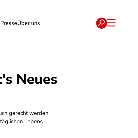
g
Presse
Über uns
e
Verträge
t's Neues
auch gerecht werden
 täglichen Lebens