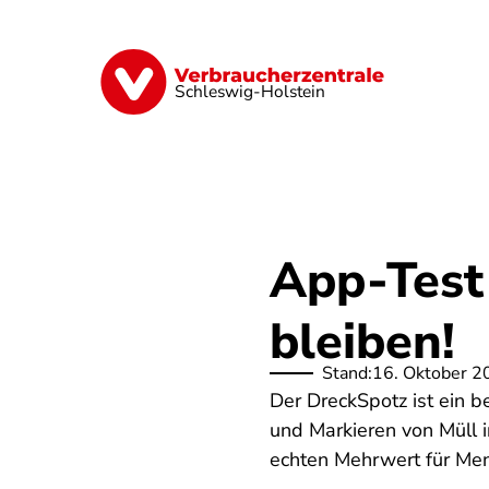
Direkt
zum
Inhalt
Finanzen
Digitales
Lebensmittel
Schleswig-Holstein
App-Test
bleiben!
Stand:
16. Oktober 2
Der DreckSpotz ist ein b
und Markieren von Müll 
echten Mehrwert für Men