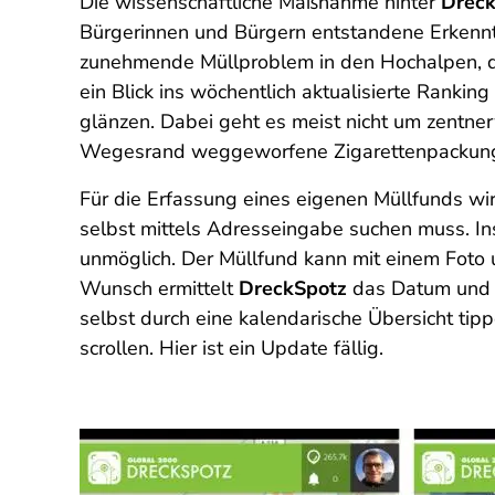
Die wissenschaftliche Maßnahme hinter
Dreck
Bürgerinnen und Bürgern entstandene Erkenn
zunehmende Müllproblem in den Hochalpen, 
ein Blick ins wöchentlich aktualisierte Ranki
glänzen. Dabei geht es meist nicht um zentne
Wegesrand weggeworfene Zigarettenpackung
Für die Erfassung eines eigenen Müllfunds wir
selbst mittels Adresseingabe suchen muss. In
unmöglich. Der Müllfund kann mit einem Foto 
Wunsch ermittelt
DreckSpotz
das Datum und d
selbst durch eine kalendarische Übersicht ti
scrollen. Hier ist ein Update fällig.