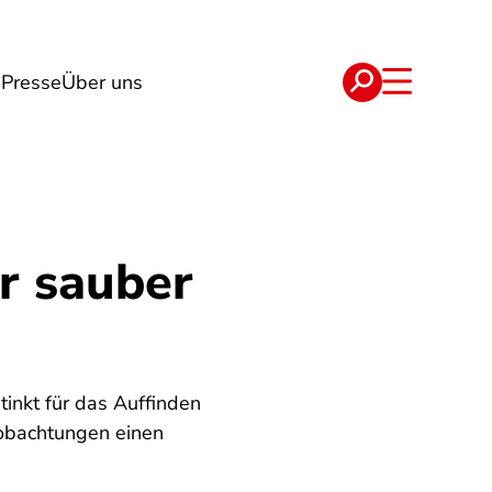
g
Presse
Über uns
e
Verträge
r sauber
tinkt für das Auffinden
eobachtungen einen