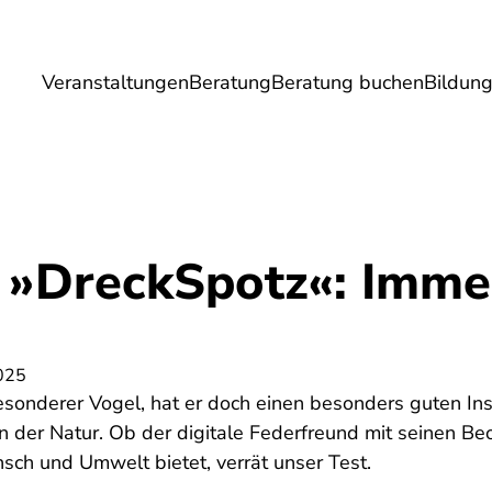
Veranstaltungen
Beratung
Beratung buchen
Bildun
Umwelt
Gesundheit
Energie
Reis
 »DreckSpotz«: Imme
025
esonderer Vogel, hat er doch einen besonders guten Ins
in der Natur. Ob der digitale Federfreund mit seinen B
sch und Umwelt bietet, verrät unser Test.