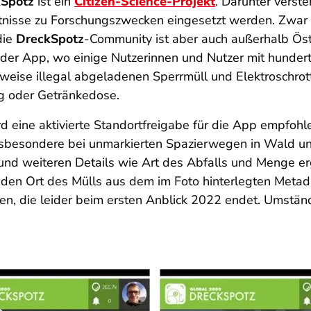
Spotz
ist ein
Citizen-Science-Projekt
. Darunter verst
tnisse zu Forschungszwecken eingesetzt werden. Zwar 
die
DreckSpotz
-Community ist aber auch außerhalb Öste
ng der App, wo einige Nutzerinnen und Nutzer mit hunde
rweise illegal abgeladenen Sperrmüll und Elektroschro
 oder Getränkedose.
d eine aktivierte Standortfreigabe für die App empfohl
sbesondere bei unmarkierten Spazierwegen in Wald und 
und weiteren Details wie Art des Abfalls und Menge er
en Ort des Mülls aus dem im Foto hinterlegten Metadat
ppen, die leider beim ersten Anblick 2022 endet. Umstä