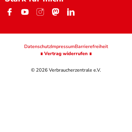
Datenschutz
Impressum
Barrierefreiheit
∎ Vertrag widerrufen ∎
© 2026
Verbraucherzentrale e.V.
@
@