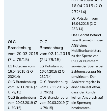
LG Potsdam vom
16.04.2015 (2 O
232/14)
LG Potsdam vom
16.04.2015 (2 O
232/14)
Das Gericht befand
zwei Klauseln in den
OLG
OLG
AGB eines
Brandenburg
Brandenburg
Mobilfunkanbieters
vom 20.03.2019
vom 02.11.2016
zu der Sperre von
(7 U 79/15)
(7 U 79/15)
0900er Nummern
LG Potsdam vom
LG Potsdam vom
sowie der Sperre bei
16.04.2015 (2 O
16.04.2015 (2 O
Zahlungsverzug für
232/14)
232/14)
unwirksam. Der
OLG Brandenburg
OLG Brandenburg
Anbieter regelte in
vom 02.11.2016 (7
vom 02.11.2016 (7
einer Klausel etwa,
U 79/15)
U 79/15)
dass der Kunde
OLG Brandenburg
OLG Brandenburg
keinen Anspruch auf
vom 20.03.2019 (7
vom 20.03.2019 (7
die Sperrung
U 79/15)
U 79/15)
bestimmter...