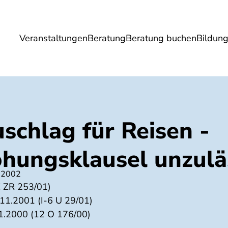
Veranstaltungen
Beratung
Beratung buchen
Bildun
Umwelt
Gesundheit
Energie
Reis
schlag für Reisen -
öhungsklausel unzulä
 2002
 ZR 253/01)
11.2001 (I-6 U 29/01)
1.2000 (12 O 176/00)