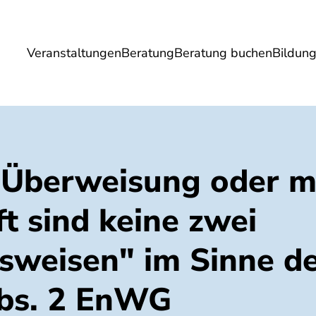
Veranstaltungen
Beratung
Beratung buchen
Bildun
Umwelt
Gesundheit
Energie
Reis
e Überweisung oder m
ft sind keine zwei
sweisen" im Sinne de
Abs. 2 EnWG