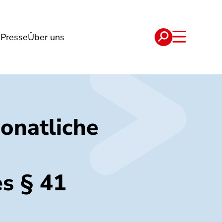
g
Presse
Über uns
e
Verträge
onatliche
s § 41