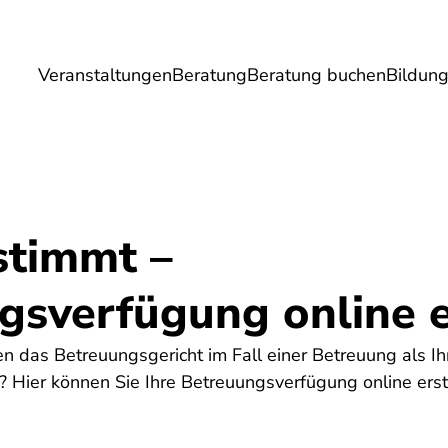
Veranstaltungen
Beratung
Beratung buchen
Bildun
Umwelt
Gesundheit
Energie
Reis
stimmt –
gsverfügung online e
n das Betreuungsgericht im Fall einer Betreuung als Ih
l? Hier können Sie Ihre Betreuungsverfügung online erst