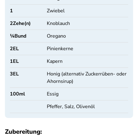
1
Zwiebel
2
Zehe(n)
Knoblauch
¼
Bund
Oregano
2
EL
Pinienkerne
1
EL
Kapern
3
EL
Honig (alternativ Zuckerrüben- oder
Ahornsirup)
100
ml
Essig
Pfeffer, Salz, Olivenöl
Zubereitung: