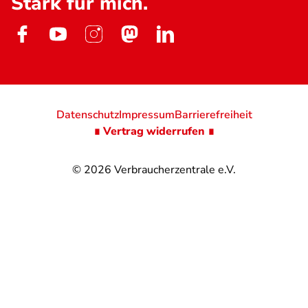
Stark für mich.
Datenschutz
Impressum
Barrierefreiheit
∎ Vertrag widerrufen ∎
© 2026
Verbraucherzentrale e.V.
@
@