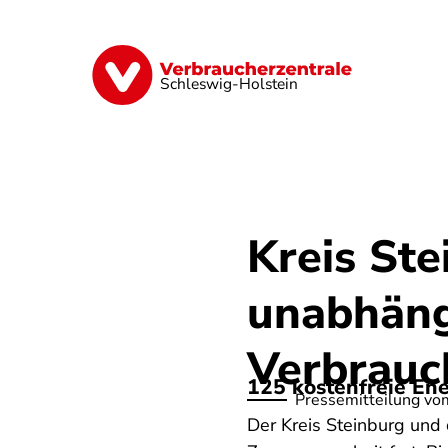
Direkt
zum
Inhalt
Finanzen
Digitales
Lebensmittel
Schleswig-Holstein
Kreis Ste
unabhäng
Verbrauc
125 kostenfreie Ene
Pressemitteilung vo
Der Kreis Steinburg und 