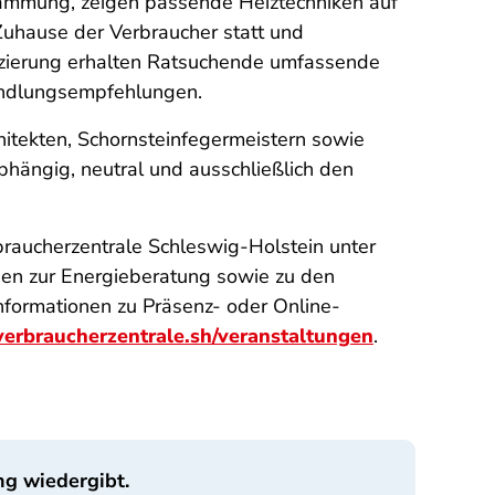
dämmung, zeigen passende Heiztechniken auf
Zuhause der Verbraucher statt und
anzierung erhalten Ratsuchende umfassende
Handlungsempfehlungen.
hitekten, Schornsteinfegermeistern sowie
bhängig, neutral und ausschließlich den
raucherzentrale Schleswig-Holstein unter
nen zur Energieberatung sowie zu den
Informationen zu Präsenz- oder Online-
rbraucherzentrale.sh/veranstaltungen
.
ng wiedergibt.