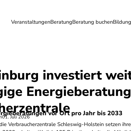
Veranstaltungen
Beratung
Beratung buchen
Bildun
Umwelt
Gesundheit
Energie
Reis
inburg investiert weit
ige Energieberatung
herzentrale
rgieberatungen vor Ort pro Jahr bis 2033
m
01. Juli 2026
die Verbraucherzentrale Schleswig-Holstein setzen ihre