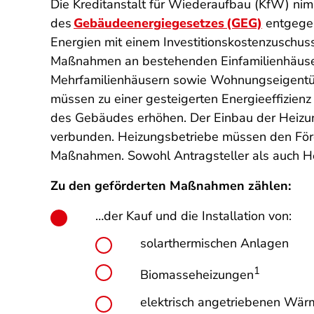
Die Kreditanstalt für Wiederaufbau (KfW) ni
des
Gebäudeenergiegesetzes (GEG)
entgegen
Energien mit einem Investitionskostenzuschus
Maßnahmen an bestehenden Einfamilienhäuser
Mehrfamilienhäusern sowie Wohnungseigentüm
müssen zu einer gesteigerten Energieeffizie
des Gebäudes erhöhen. Der Einbau der Heizu
verbunden. Heizungsbetriebe müssen den Förde
Maßnahmen. Sowohl Antragsteller als auch He
Zu den geförderten Maßnahmen zählen:
…der Kauf und die Installation von:
solarthermischen Anlagen
1
Biomasseheizungen
elektrisch angetriebenen W