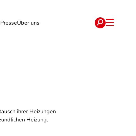
g
Presse
Über uns
e
Verträge
tausch ihrer Heizungen
eundlichen Heizung.