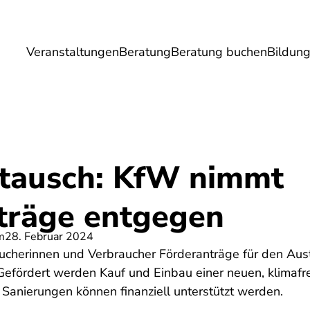
Veranstaltungen
Beratung
Beratung buchen
Bildun
Umwelt
Gesundheit
Energie
Reis
tausch: KfW nimmt
träge entgegen
m
28. Februar 2024
ucherinnen und Verbraucher Förderanträge für den Aus
 Gefördert werden Kauf und Einbau einer neuen, klimafr
Sanierungen können finanziell unterstützt werden.