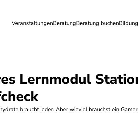
Veranstaltungen
Beratung
Beratung buchen
Bildun
Umwelt
Gesundheit
Energie
Reis
ves Lernmodul Statio
fcheck
hydrate braucht jeder. Aber wieviel brauchst ein Gamer,