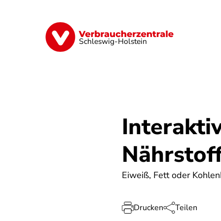
Direkt
zum
Inhalt
Finanzen
Digitales
Lebensmittel
Schleswig-Holstein
Interakti
Nährstof
Eiweiß, Fett oder Kohlen
Drucken
Teilen