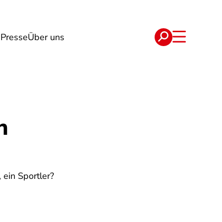
g
Presse
Über uns
e
Verträge
n
 ein Sportler?