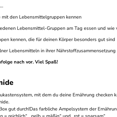
e…
 mit den Lebensmittelgruppen kennen
iedenen Lebensmittel-Gruppen am Tag essen und wie vie
pen kennen, die für deinen Körper besonders gut sind
lner Lebensmitteln in ihrer Nährstoffzusammensetzung
folge nach vor. Viel Spaß!
mide
aukastensystem, mit dem du deine Ernährung checken ka
mide.
k-Box gut durch!Das farbliche Ampelsystem der Ernährun
= reichlich“, „gelb = mäßig“ und „rot = sparsam“.