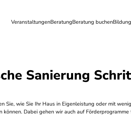
Veranstaltungen
Beratung
Beratung buchen
Bildun
Umwelt
Gesundheit
Energie
Reis
che Sanierung Schrit
en Sie, wie Sie Ihr Haus in Eigenleistung oder mit wenig
en können. Dabei gehen wir auch auf Förderprogramme 