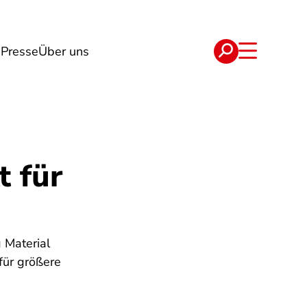
g
Presse
Über uns
e
Verträge
t für
 Material
für größere