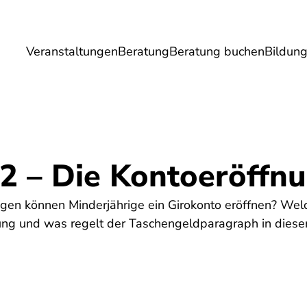
Veranstaltungen
Beratung
Beratung buchen
Bildun
Umwelt
Gesundheit
Energie
Reis
 2 – Die Kontoeröffn
gen können Minderjährige ein Girokonto eröffnen? Wel
hrung und was regelt der Taschengeldparagraph in di