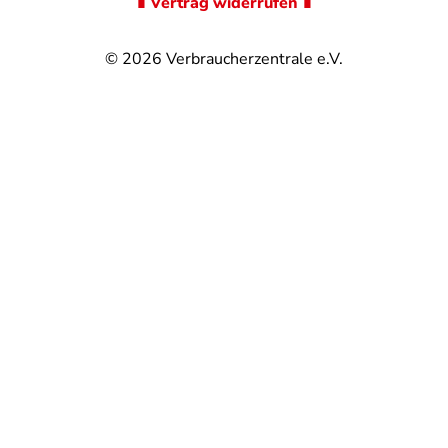
∎ Vertrag widerrufen ∎
© 2026
Verbraucherzentrale e.V.
@
@