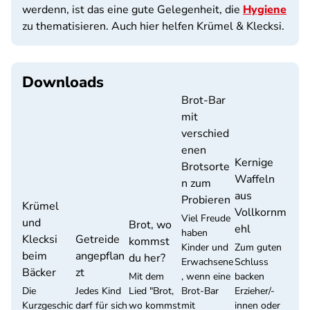
werdenn, ist das eine gute Gelegenheit, die
Hygiene
zu thematisieren. Auch hier helfen Krümel & Klecksi.
Downloads
Brot-Bar
mit
verschied
enen
Kernige
Brotsorte
Waffeln
n zum
aus
Probieren
Krümel
Vollkornm
Viel Freude
und
Brot, wo
ehl
haben
Klecksi
Getreide
kommst
Kinder und
Zum guten
beim
angepflan
du her?
Erwachsene
Schluss
Bäcker
zt
Mit dem
, wenn eine
backen
Die
Jedes Kind
Lied "Brot,
Brot-Bar
Erzieher/-
Kurzgeschic
darf für sich
wo kommst
mit
innen oder