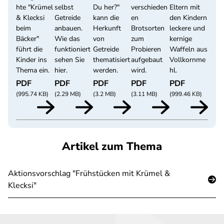
hte "Krümel
selbst
Du her?"
verschieden
Eltern mit
& Klecksi
Getreide
kann die
en
den Kindern
beim
anbauen.
Herkunft
Brotsorten
leckere und
Bäcker"
Wie das
von
zum
kernige
führt die
funktioniert
Getreide
Probieren
Waffeln aus
Kinder ins
sehen Sie
thematisiert
aufgebaut
Vollkornme
Thema ein.
hier.
werden.
wird.
hl.
PDF
PDF
PDF
PDF
PDF
(995.74 KB)
(2.29 MB)
(3.2 MB)
(3.11 MB)
(999.46 KB)
Artikel zum Thema
Aktionsvorschlag "Frühstücken mit Krümel &
Klecksi"