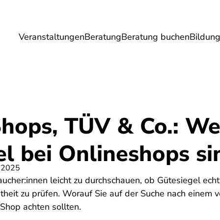
Veranstaltungen
Beratung
Beratung buchen
Bildun
Umwelt
Gesundheit
Energie
Reis
Shops, TÜV & Co.: We
l bei Onlineshops si
 2025
raucher:innen leicht zu durchschauen, ob Gütesiegel echt
htheit zu prüfen. Worauf Sie auf der Suche nach einem
Shop achten sollten.