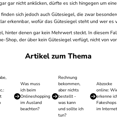
gar gar nicht anklicken, dürfte es sich hingegen um ein
 finden sich jedoch auch Gütesiegel, die zwar besonde
klar erkennbar, wofür das Gütesiegel steht und wer es v
l, hinter denen gar kein Mehrwert steckt. In diesem Fal
ine-Shop, der über kein Gütesiegel verfügt, nicht von vo
Artikel zum Thema
abe,
Rechnung
Was muss
bekommen,
Abzocke
c.:
ich beim
aber nichts
online: Wi
t
Onlineshopping
bestellt -
erkenne ic
n
im Ausland
was kann
Fakeshops
beachten?
und sollte ich
im Interne
tun?