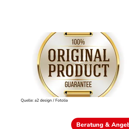
Quelle
:
a2 design / Fotolia
Beratung & Ange