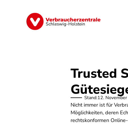
Direkt
zum
Inhalt
Finanzen
Digitales
Lebensmittel
Schleswig-Holstein
Trusted 
Gütesiege
Stand:
12. November
Nicht immer ist für Verb
Möglichkeiten, deren Ec
rechtskonformen Online-