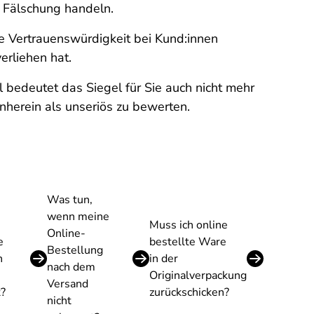
e Fälschung handeln.
re Vertrauenswürdigkeit bei Kund:innen
erliehen hat.
l bedeutet das Siegel für Sie auch nicht mehr
rnherein als unseriös zu bewerten.
Was tun,
wenn meine
Muss ich online
Online-
e
bestellte Ware
Bestellung
h
in der
nach dem
Originalverpackung
Versand
t?
zurückschicken?
nicht