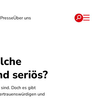
g
Presse
Über uns
e
Verträge
lche
nd seriös?
 sind. Doch es gibt
 vertrauenswürdigen und