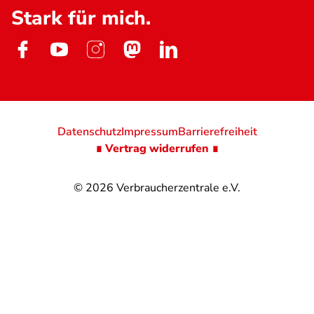
Stark für mich.
Datenschutz
Impressum
Barrierefreiheit
∎ Vertrag widerrufen ∎
© 2026
Verbraucherzentrale e.V.
@
@