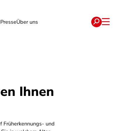
g
Presse
Über uns
e
Verträge
en Ihnen
uf Früherkennungs- und