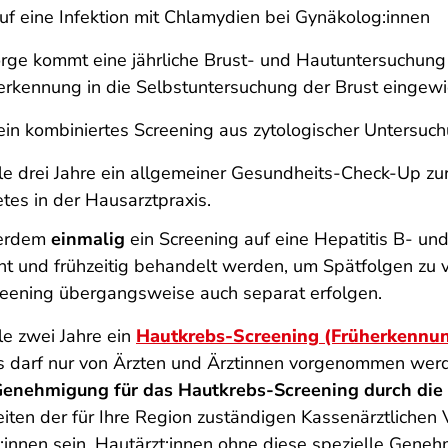
auf eine Infektion mit Chlamydien bei Gynäkolog:innen
rge kommt eine jährliche Brust- und Hautuntersuchung 
erkennung in die Selbstuntersuchung der Brust eingew
e ein kombiniertes Screening aus zytologischer Unters
e drei Jahre ein allgemeiner Gesundheits-Check-Up zu
tes in der Hausarztpraxis.
ßerdem
einmalig
ein Screening auf eine Hepatitis B- und
nt und frühzeitig behandelt werden, um Spätfolgen zu v
creening übergangsweise auch separat erfolgen.
e zwei Jahre ein
Hautkrebs-Screening (Früherkennu
 darf nur von Ärzten und Ärztinnen vorgenommen werde
enehmigung für das Hautkrebs-Screening durch die
iten der für Ihre Region zuständigen Kassenärztlichen
t:innen sein. Hautärzt:innen ohne diese spezielle Gene