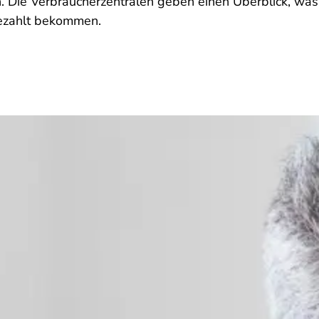
 Die Verbraucherzentralen geben einen Überblick, was
ezahlt bekommen.