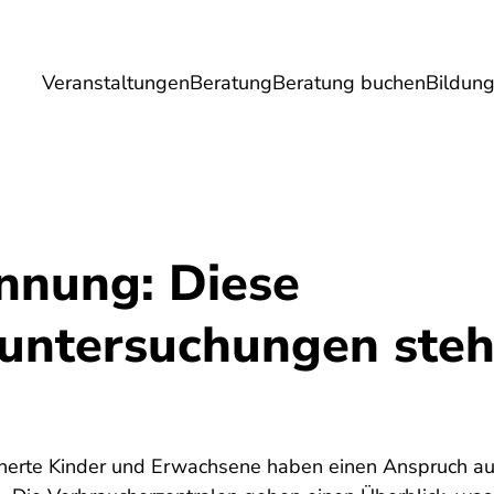
Veranstaltungen
Beratung
Beratung buchen
Bildun
Umwelt
Gesundheit
Energie
Reis
nnung: Diese
untersuchungen steh
cherte Kinder und Erwachsene haben einen Anspruch a