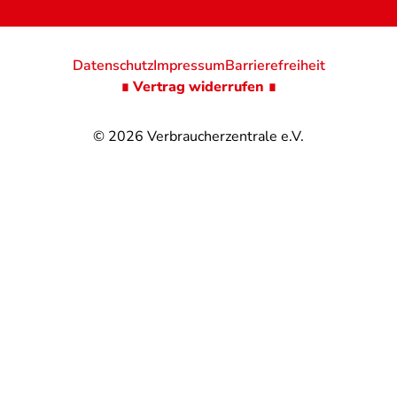
Datenschutz
Impressum
Barrierefreiheit
∎ Vertrag widerrufen ∎
© 2026
Verbraucherzentrale e.V.
@
@