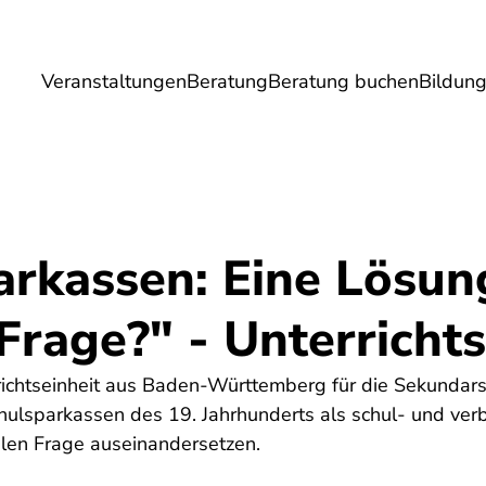
Veranstaltungen
Beratung
Beratung buchen
Bildun
Umwelt
Gesundheit
Energie
Reis
arkassen: Eine Lösun
Frage?" - Unterricht
richtseinheit aus Baden-Württemberg für die Sekundarstu
chulsparkassen des 19. Jahrhunderts als schul-­ und ve
len Frage auseinandersetzen.