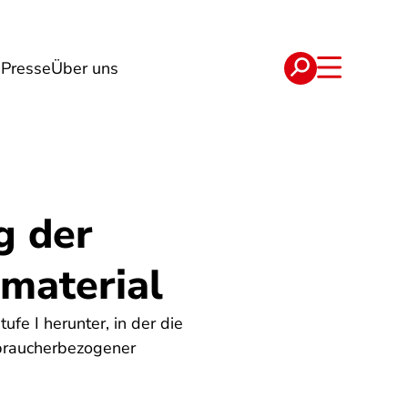
g
Presse
Über uns
e
Verträge
g der
smaterial
fe I herunter, in der die
rbraucherbezogener