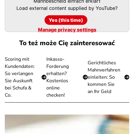
Mahnbescheid einfach erklärt
Load external content supplied by
YouTube
?
Yes (this time)
Manage privacy settings
To też może Cię zainteresować
Scoring mit
Inkasso-
Gerichtliches
Kundendaten:
Forderung
Mahnverfahren
So verlangen
erhalten?
einleiten: So
Sie Auskunft
Kostenlos
kommen Sie
bei Schufa &
online
an Ihr Geld
Co.
checken!