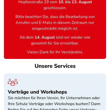
Hopfenstraße 29 vom
10. bis 13. August
geschlossen.
Bitte beachten Sie, dass die Bearbeitung von
Anrufen und E-Mails in diesem Zeitraum nur
eingeschränkt möglich ist.
Ab dem
14. August
sind wir wieder wie
gewohnt für Sie erreichbar.
Vielen Dank für Ihr Verständnis.
Unsere Services
Vorträge und Workshops
Sie möchten für Ihren Verein, Ihr Unternehmen oder
Ihre Schule Vorträge oder Workshops buchen? Dann
finden Sie auf der folgenden Seite unser Vortrags-