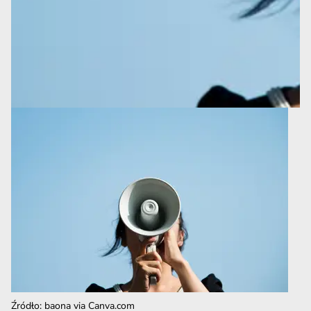
Źródło
:
baona via Canva.com