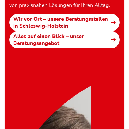
von praxisnahen Lösungen für Ihren Alltag.
Wir vor Ort – unsere Beratungsstellen
in Schleswig-Holstein
Alles auf einen Blick – unser
Beratungsangebot