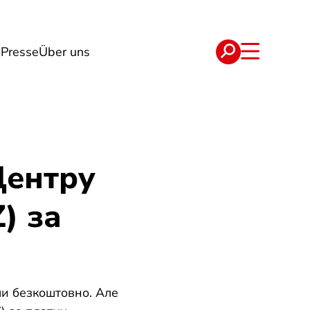
g
Presse
Über uns
e
Verträge
Центру
) за
и безкоштовно. Але