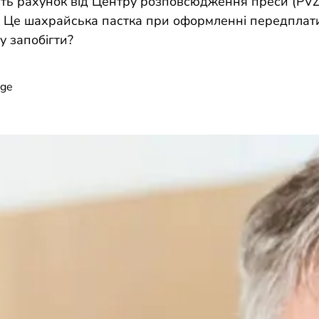
ть рахунок від Центру розповсюдження преси (PVZ
 Це шахрайська пастка при оформленні передплати
у запобігти?
age