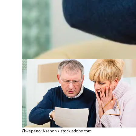
Джерело
:
Kzenon / stock.adobe.com