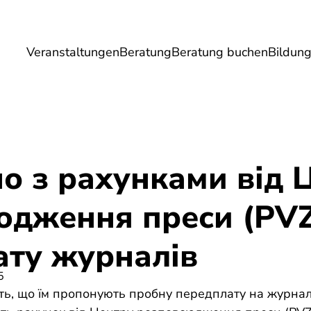
Veranstaltungen
Beratung
Beratung buchen
Bildun
Umwelt
Gesundheit
Energie
Reis
о з рахунками від 
юдження преси (PVZ
ату журналів
5
ь, що їм пропонують пробну передплату на журнал