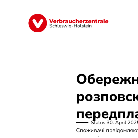
Skip
to
main
Finanzen
Digitales
Lebensmittel
content
Schleswig-Holstein
Обережн
розповс
передпл
Status:
30. April 202
Споживачі повідомляют