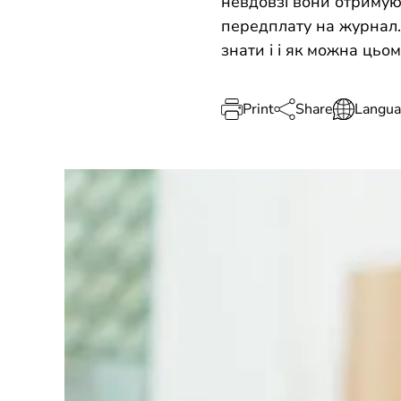
невдовзі вони отримую
передплату на журнал.
знати і і як можна цьом
Print
Share
Langu