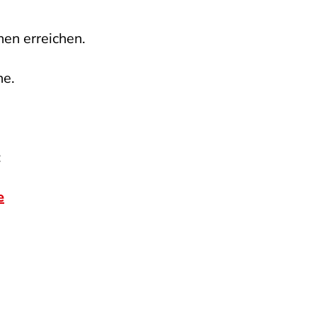
hen erreichen.
he.
:
e