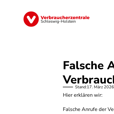
Direkt
zum
Inhalt
Finanzen
Digitales
Lebensmittel
Schleswig-Holstein
Falsche 
Verbrauc
Stand:
17. März 2026
Hier erklären wir:
Falsche Anrufe der Ve