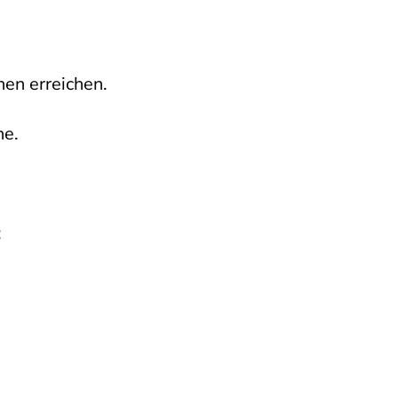
hen erreichen.
he.
: