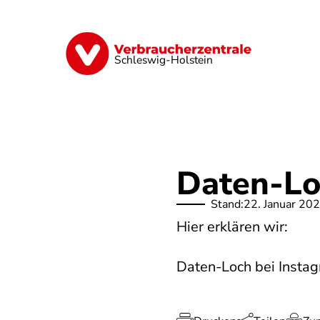
Direkt
zum
Inhalt
Finanzen
Digitales
Lebensmittel
Schleswig-Holstein
Daten-Lo
Stand:
22. Januar 20
Hier erklären wir:
Daten-Loch bei Insta